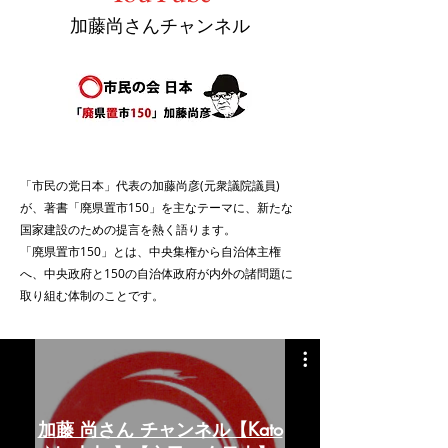
加藤尚さんチャンネル
「市民の党日本」代表の加藤尚彦(元衆議院議員)
が、著書「廃県置市150」を主なテーマに、新たな
国家建設のための提言を熱く語ります。
「廃県置市150」とは、中央集権から自治体主権
へ、中央政府と150の自治体政府が内外の諸問題に
取り組む体制のことです。
加藤 尚さん チャンネル【Kato