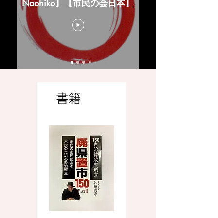
Naohiko】【市民の会日本】
書籍