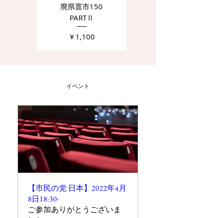
廃県置市150
廃県置市150
PARTⅡ
価格
￥1,100
価格
￥1,100
イベント
【市民の党 日本】2022年4月
8日18:30-
ご参加ありがとうございま