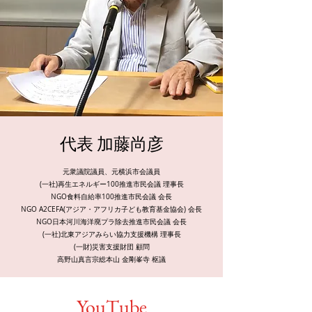
代表 ​加藤尚彦
元衆議院議員、元横浜市会議員
(一社)再生エネルギー100推進市民会議 理事長
NGO食料自給率100推進市民会議 会長
NGO A2CEFA(アジア・アフリカ子ども教育基金協会) 会長
NGO日本河川海洋廃プラ除去推進市民会議 会長
(一社)北東アジアみらい協力支援機構 理事長
(一財)災害支援財団 顧問
高野山真言宗総本山 金剛峯寺 枢議
YouTube